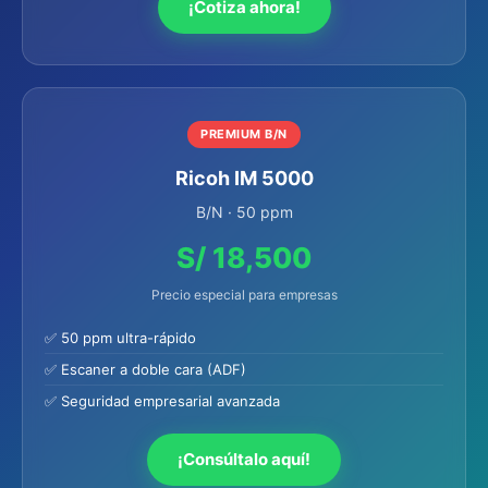
¡Cotiza ahora!
PREMIUM B/N
Ricoh IM 5000
B/N · 50 ppm
S/ 18,500
Precio especial para empresas
✅ 50 ppm ultra-rápido
✅ Escaner a doble cara (ADF)
✅ Seguridad empresarial avanzada
¡Consúltalo aquí!